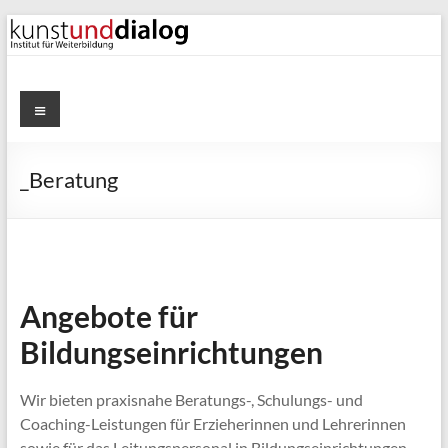
Zum
Inhalt
springen
kunstunddialog
Menü
Kunst-
und
_Beratung
Kulturvermitllung
Angebote für
Bildungseinrichtungen
Wir bieten praxisnahe Beratungs-, Schulungs- und
Coaching-Leistungen für Erzieherinnen und Lehrerinnen
sowie für das Leitungspersonal in Bildungseinrichtungen