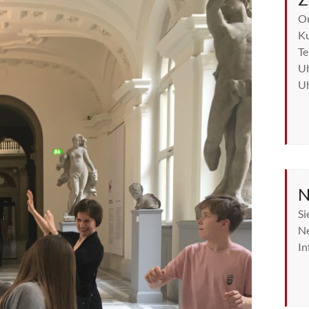
On
Ku
Te
Uh
U
N
Si
Ne
In