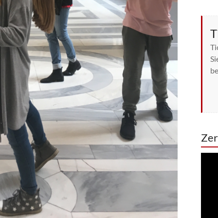
T
Ti
Si
be
Zer
Vide
Play